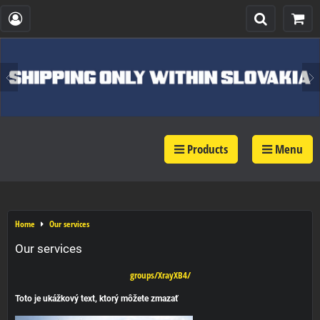
Products
Menu
Home
Our services
Our services
groups/XrayXB4/
Toto je ukážkový text, ktorý môžete zmazať