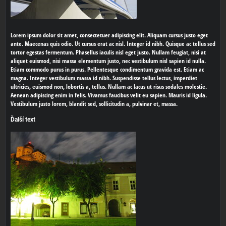
Lorem ipsum dolor sit amet, consectetuer adipiscing elit. Aliquam cursus justo eget
ante. Maecenas quis odio. Ut cursus erat ac nisl. Integer id nibh. Quisque ac tellus sed
tortor egestas fermentum. Phasellus iaculis nisl eget justo. Nullam feugiat, nisi at
aliquet euismod, nisi massa elementum justo, nec vestibulum nisl sapien id nulla.
Etiam commodo purus in purus. Pellentesque condimentum gravida est. Etiam ac
magna. Integer vestibulum massa id nibh. Suspendisse tellus lectus, imperdiet
ultricies, euismod non, lobortis a, tellus. Nullam ac lacus ut risus sodales molestie.
Aenean adipiscing enim in felis. Vivamus faucibus velit eu sapien. Mauris id ligula.
Vestibulum justo lorem, blandit sed, sollicitudin a, pulvinar et, massa.
Ďalší text