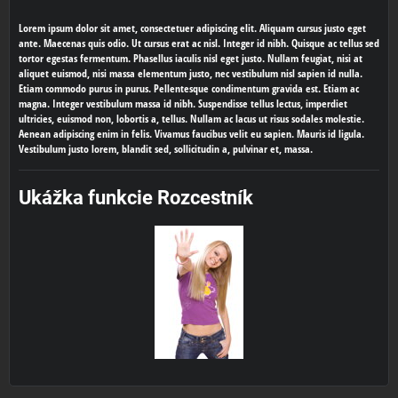
Lorem ipsum dolor sit amet, consectetuer adipiscing elit. Aliquam cursus justo eget
ante. Maecenas quis odio. Ut cursus erat ac nisl. Integer id nibh. Quisque ac tellus sed
tortor egestas fermentum. Phasellus iaculis nisl eget justo. Nullam feugiat, nisi at
aliquet euismod, nisi massa elementum justo, nec vestibulum nisl sapien id nulla.
Etiam commodo purus in purus. Pellentesque condimentum gravida est. Etiam ac
magna. Integer vestibulum massa id nibh. Suspendisse tellus lectus, imperdiet
ultricies, euismod non, lobortis a, tellus. Nullam ac lacus ut risus sodales molestie.
Aenean adipiscing enim in felis. Vivamus faucibus velit eu sapien. Mauris id ligula.
Vestibulum justo lorem, blandit sed, sollicitudin a, pulvinar et, massa.
Ukážka funkcie Rozcestník