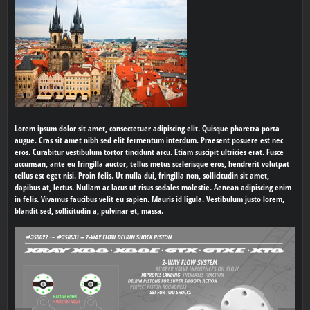
Lorem ipsum dolor sit amet, consectetuer adipiscing elit. Quisque pharetra porta
augue. Cras sit amet nibh sed elit fermentum interdum. Praesent posuere est nec
eros. Curabitur vestibulum tortor tincidunt arcu. Etiam suscipit ultricies erat. Fusce
accumsan, ante eu fringilla auctor, tellus metus scelerisque eros, hendrerit volutpat
tellus est eget nisi. Proin felis. Ut nulla dui, fringilla non, sollicitudin sit amet,
dapibus at, lectus. Nullam ac lacus ut risus sodales molestie. Aenean adipiscing enim
in felis. Vivamus faucibus velit eu sapien. Mauris id ligula. Vestibulum justo lorem,
blandit sed, sollicitudin a, pulvinar et, massa.