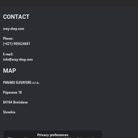
CONTACT
xray-shop.com
Phone:
(+421) 905624681
E-mail:
info@
xray-shop.com
MAP
PANAKO ELEVATORS s.r.o.
Púpavova 18
84104 Bratislava
Slovakia
WE'LL CALL YOU BACK
Privacy preferences