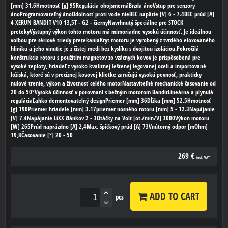
[mm] 31.6Hmotnosť [g] 95Regulácia obojsmernáBrzda ánoVstup pre senzory
ánoProgramovateľný ánoOdolnosť proti vode nieBEC napätie [V] 6 - 7.4BEC prúd [A]
4 XERUN BANDIT V10 13,5T - G2 - čiernyNavrhnutý špeciálne pre STOCK
pretekyVýstupný výkon tohto motoru má mimoriadne vysokú účinnosť. Je ideálnou
voľbou pre sériové triedy pretekaniaKryt motoru je vyrobený z tvrdého eloxovaného
hliníku a jeho vinutie je z čistej medi bez kyslíku s dvojitou izoláciou.Pokročilá
konštrukcia rotoru s použitím magnetov zo vzácnych kovov je prispôsobená pre
vysoké teploty, hriadeľ z vysoko kvalitnej leštenej legovanej oceli a importované
ložiská, ktoré sú v precíznej kovovej klietke zaručujú vysokú pevnosť, prakticky
nulové trenie, výkon a životnosť celého motorNastaviteľné mechanické časovanie od
20 do 50°Vysoká účinnosť v porovnaní s bežným motorom BanditLineárna a plynulá
reguláciaĽahko demontovatelný designPriemer [mm] 36Dĺžka [mm] 52.5Hmotnosť
[g] 190Priemer hriadele [mm] 3.17priemer nosného rotoru [mm] 5 - 12.3Napájanie
[V] 7.4Napájanie LiXX článkov 2 - 3Otáčky na Volt [ot./min/V] 3000Výkon motoru
[W] 265Prúd naprázdno [A] 2,4Max. špičkový prúd [A] 73Vnútorný odpor [mOhm]
19,8Časovanie [°] 20 - 50
269 €
incl. VAT
ADD TO CART
pcs