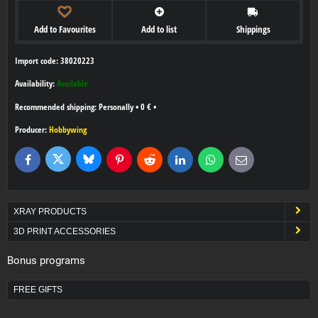
Add to Favourites
Add to list
Shippings
Import code: 38020223
Availability:
Available
Personally
•
0 €
•
Producer:
Hobbywing
Bluesky
Twitter
Facebook
Pinterest
Reddit
LinkedIn
WhatsApp
E-
mail
XRAY PRODUCTS
3D PRINT ACCESSORIES
Bonus programs
FREE GIFTS