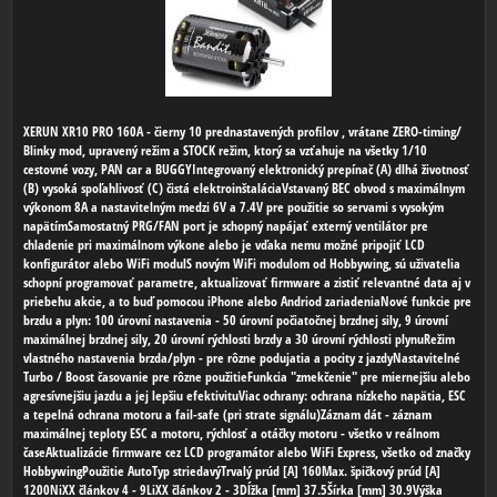
XERUN XR10 PRO 160A - čierny 10 prednastavených profilov , vrátane ZERO-timing/
Blinky mod, upravený režim a STOCK režim, ktorý sa vzťahuje na všetky 1/10
cestovné vozy, PAN car a BUGGYIntegrovaný elektronický prepínač (A) dlhá životnosť
(B) vysoká spoľahlivosť (C) čistá elektroinštaláciaVstavaný BEC obvod s maximálnym
výkonom 8A a nastavitelným medzi 6V a 7.4V pre použitie so servami s vysokým
napätímSamostatný PRG/FAN port je schopný napájať externý ventilátor pre
chladenie pri maximálnom výkone alebo je vďaka nemu možné pripojiť LCD
konfigurátor alebo WiFi modulS novým WiFi modulom od Hobbywing, sú uživatelia
schopní programovať parametre, aktualizovať firmware a zistiť relevantné data aj v
priebehu akcie, a to buď pomocou iPhone alebo Andriod zariadeniaNové funkcie pre
brzdu a plyn: 100 úrovní nastavenia - 50 úrovní počiatočnej brzdnej sily, 9 úrovní
maximálnej brzdnej sily, 20 úrovní rýchlosti brzdy a 30 úrovní rýchlosti plynuRežim
vlastného nastavenia brzda/plyn - pre rôzne podujatia a pocity z jazdyNastavitelné
Turbo / Boost časovanie pre rôzne použitieFunkcia "zmekčenie" pre miernejšiu alebo
agresívnejšiu jazdu a jej lepšiu efektivituViac ochrany: ochrana nízkeho napätia, ESC
a tepelná ochrana motoru a fail-safe (pri strate signálu)Záznam dát - záznam
maximálnej teploty ESC a motoru, rýchlosť a otáčky motoru - všetko v reálnom
časeAktualizácie firmware cez LCD programátor alebo WiFi Express, všetko od značky
HobbywingPoužitie AutoTyp striedavýTrvalý prúd [A] 160Max. špičkový prúd [A]
1200NiXX článkov 4 - 9LiXX článkov 2 - 3Dĺžka [mm] 37.5Šírka [mm] 30.9Výška