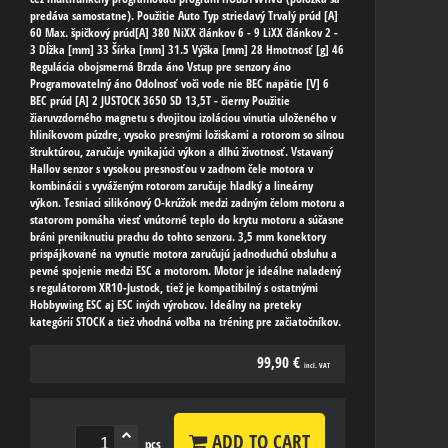
predáva samostatne). Použitie Auto Typ striedavý Trvalý prúd [A]
60 Max. špičkový prúd[A] 380 NiXX článkov 6 - 9 LiXX článkov 2 -
3 Dĺžka [mm] 33 Šírka [mm] 31.5 Výška [mm] 28 Hmotnosť [g] 46
Regulácia obojsmerná Brzda áno Vstup pre senzory áno
Programovatelný áno Odolnosť voči vode nie BEC napätie [V] 6
BEC prúd [A] 2 JUSTOCK 3650 SD 13,5T - čierny Použitie
žiaruvzdorného magnetu s dvojitou izoláciou vinutia uloženého v
hliníkovom púzdre, vysoko presnými ložiskami a rotorom so silnou
štruktúrou, zaručuje vynikajúci výkon a dlhú životnosť. Vstavaný
Hallov senzor s vysokou presnosťou v zadnom čele motora v
kombinácii s vyváženým rotorom zaručuje hladký a lineárny
výkon. Tesniaci silikónový O-krúžok medzi zadným čelom motoru a
statorom pomáha viesť vnútorné teplo do krytu motoru a súčasne
bráni preniknutiu prachu do tohto senzoru. 3,5 mm konektory
prispájkované na vynutie motora zaručujú jadnoduchú obsluhu a
pevné spojenie medzi ESC a motorom. Motor je ideálne naladený
s regulátorom XR10-Justock, tiež je kompatibilný s ostatnými
Hobbywing ESC aj ESC iných výrobcov. Ideálny na preteky
kategórií STOCK a tiež vhodná voľba na tréning pre začiatočníkov.
99,90 €
incl. VAT
ADD TO CART
pcs