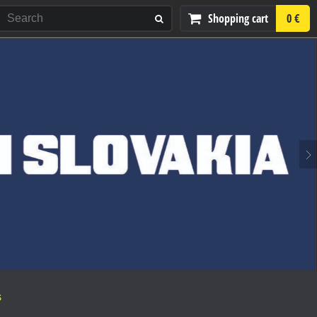
Shopping cart
0 €
S