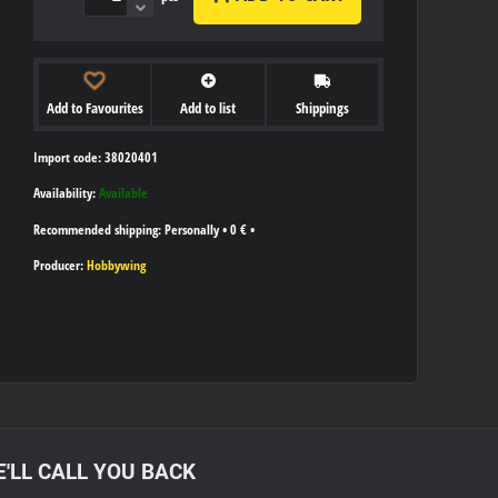
Add to Favourites
Add to list
Shippings
Import code: 38020401
Availability:
Available
Personally
•
0 €
•
Producer:
Hobbywing
'LL CALL YOU BACK