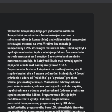
Vlastnosti:· Kompaktný dizajn pre jednoduchú inštaláciu.·
Kompatibilné so snímačmi / bezsnímačovými motormi. V
snímanom režime je kompatibilný s najobľúbenejšími senzorovými
striedavými motormi na trhu. V režime bez snímača je
kompatibilný s 99% striedavých motorov na trhu.· Hliníkový kryt s
vynikajúcim odvodom tepla a odolným prúdom.· Časovanie bolo
natrvalo nastavené na 0 stupňov. S rovnakým konkurenčným
motorom to zaručuje, že každý vodič bude mať rovnaký systém
napájania a bude mať naozaj skvelý závod STOCK.·
Proporcionálna brzda so 4 stupňami maximálnej brzdnej sily, 8
stupňov brzdnej sily a 4 stupne počiatočnej brzdnej sily.· 9 úrovní
zrýchlenia / úderu od "mäkkého" po "agresívne" pre rôzne
vozidlá, pneumatiky a koľaje.· Viacnásobné ochrany: ochrana
proti zničeniu motora, ochrana proti výpadku nízkeho napätia,
tepelná ochrana a ochrana pred poruchami (ochrana proti strate
signálu senzorového káblu).· Programovanie ESC s jedným
tlačidlom a reset z výroby.· Pokročilé programovanie
prostredníctvom prenosnej programovej karty LED alebo
multifunkčného programového boxu LCD.· Aktualizácia firmvéru
cez multifunkčný programovací program HOBBYWING (položka sa