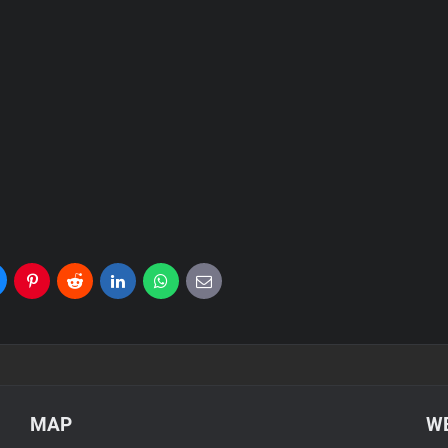
uesky
Pinterest
Reddit
LinkedIn
WhatsApp
E-
mail
MAP
WE