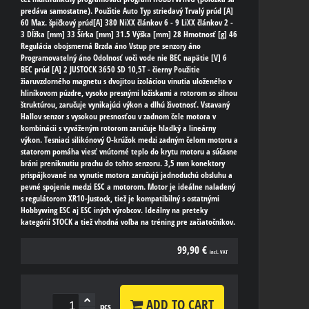
predáva samostatne). Použitie Auto Typ striedavý Trvalý prúd [A]
60 Max. špičkový prúd[A] 380 NiXX článkov 6 - 9 LiXX článkov 2 -
3 Dĺžka [mm] 33 Šírka [mm] 31.5 Výška [mm] 28 Hmotnosť [g] 46
Regulácia obojsmerná Brzda áno Vstup pre senzory áno
Programovatelný áno Odolnosť voči vode nie BEC napätie [V] 6
BEC prúd [A] 2 JUSTOCK 3650 SD 10,5T - čierny Použitie
žiaruvzdorného magnetu s dvojitou izoláciou vinutia uloženého v
hliníkovom púzdre, vysoko presnými ložiskami a rotorom so silnou
štruktúrou, zaručuje vynikajúci výkon a dlhú životnosť. Vstavaný
Hallov senzor s vysokou presnosťou v zadnom čele motora v
kombinácii s vyváženým rotorom zaručuje hladký a lineárny
výkon. Tesniaci silikónový O-krúžok medzi zadným čelom motoru a
statorom pomáha viesť vnútorné teplo do krytu motoru a súčasne
bráni preniknutiu prachu do tohto senzoru. 3,5 mm konektory
prispájkované na vynutie motora zaručujú jadnoduchú obsluhu a
pevné spojenie medzi ESC a motorom. Motor je ideálne naladený
s regulátorom XR10-Justock, tiež je kompatibilný s ostatnými
Hobbywing ESC aj ESC iných výrobcov. Ideálny na preteky
kategórií STOCK a tiež vhodná voľba na tréning pre začiatočníkov.
99,90 €
incl. VAT
ADD TO CART
pcs