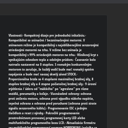
Vlastnosti:· Kompaktný dizajn pre jednoduchú inštaláciu.·
Kompatibilné so snímačmi / bezsnímačovými motormi. V
snímanom režime je kompatibilný s najobľúbenejšími senzorovými
striedavými motormi na trhu. V režime bez snímača je
kompatibilný s 99% striedavých motorov na trhu.· Hliníkový kryt s
vynikajúcim odvodom tepla a odolným prúdom.· Časovanie bolo
natrvalo nastavené na 0 stupňov. S rovnakým konkurenčným
motorom to zaručuje, že každý vodič bude mať rovnaký systém
napájania a bude mať naozaj skvelý závod STOCK.·
Proporcionálna brzda so 4 stupňami maximálnej brzdnej sily, 8
stupňov brzdnej sily a 4 stupne počiatočnej brzdnej sily.· 9 úrovní
zrýchlenia / úderu od "mäkkého" po "agresívne" pre rôzne
vozidlá, pneumatiky a koľaje.· Viacnásobné ochrany: ochrana
proti zničeniu motora, ochrana proti výpadku nízkeho napätia,
tepelná ochrana a ochrana pred poruchami (ochrana proti strate
signálu senzorového káblu).· Programovanie ESC s jedným
tlačidlom a reset z výroby.· Pokročilé programovanie
prostredníctvom prenosnej programovej karty LED alebo
multifunkčného programového boxu LCD.· Aktualizácia firmvéru
cez multifunkčný programovací program HOBBYWING (položka sa