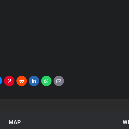
uesky
Pinterest
Reddit
LinkedIn
WhatsApp
E-
mail
MAP
WE