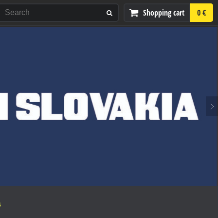
Shopping cart
0 €
S