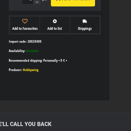
Add to Favourites
Add to list
Shippings
Import code: 38020400
Availability:
Available
Personally
•
0 €
•
Producer:
Hobbywing
'LL CALL YOU BACK